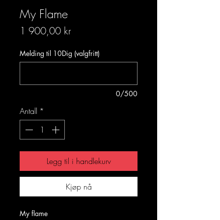
My Flame
Pris
1 900,00 kr
Melding til 10Dig (valgfritt)
0/500
Antall
*
Legg til i handlekurv
Kjøp nå
My flame