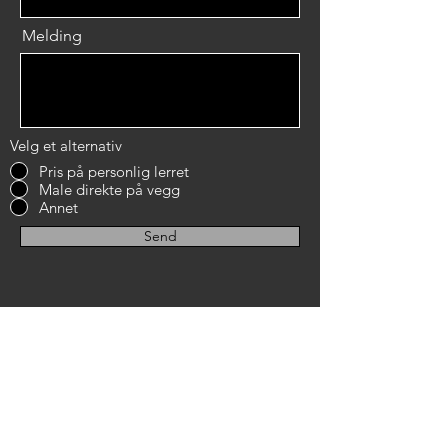
Melding
Velg et alternativ
Pris på personlig lerret
Male direkte på vegg
Annet
Send