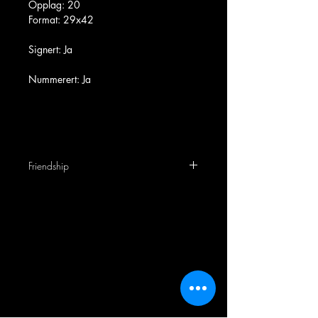
Opplag: 20
Format: 29x42
Signert: Ja
Nummerert: Ja
Friendship
Dette bildet viser et sterkt og rørende
øyeblikk mellom en liten jente og en
redningshund fra Norsk Folkehjelp. Jenta
klemmer hunden tett, og i omfavnelsen
formidles trygghet, takknemlighet og tillit.
Hunden, i sin karakteristiske vest,
symboliserer hjelp, håp og heltemot
Tittelen Friendship, en lek med ordene
friendship (vennskap) og frid (norrønt for