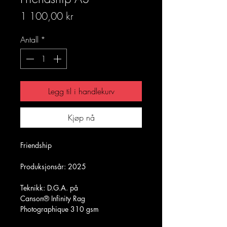
Pris
1 100,00 kr
Antall
*
Legg til i handlekurv
Kjøp nå
Friendship
Produksjonsår: 2025
Teknikk: D.G.A. på
Canson® Infinity Rag
Photographique 310 gsm