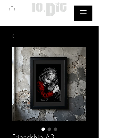
StreetArt
Friendship A3