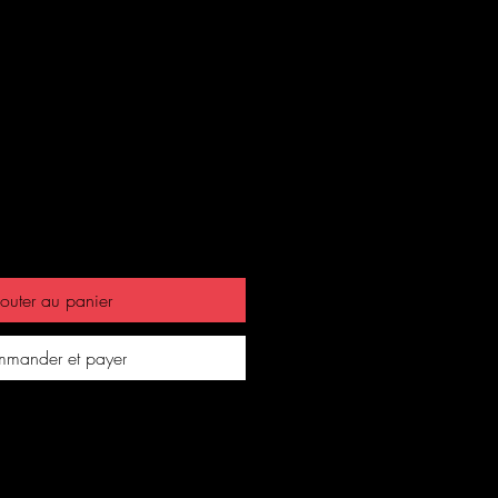
Prix
outer au panier
mander et payer